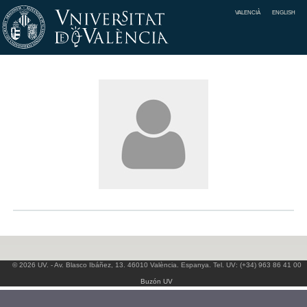
VALENCIÀ
ENGLISH
© 2026 UV. - Av. Blasco Ibáñez, 13. 46010 València. Espanya. Tel. UV: (+34) 963 86 41 00
Buzón UV