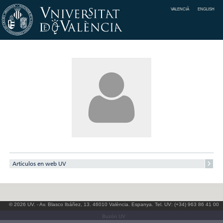
VALENCIÀ
ENGLISH
Artículos en web UV
© 2026 UV. - Av. Blasco Ibáñez, 13. 46010 València. Espanya. Tel. UV: (+34) 963 86 41 00
Buzón UV