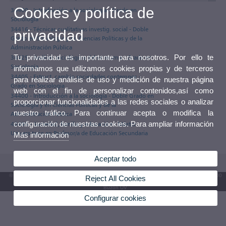
Cookies y política de
34400 - Introducción a la sociología - Grado en
Sociología
34416 - Técnicas cualitativas investig. social - Doble
privacidad
Grado en Sociología y en Ciencias Políticas y de la
Administración Pública
Tu privacidad es importante para nosotros. Por ello te
34429 - Análisis sociológico del consumo - Grado en
Sociología
informamos que utilizamos cookies propias y de terceros
34405 - Estruct. cambio sociedades contempor. -
para realizar análisis de uso y medición de nuestra página
Grado en Sociología
web con el fin de personalizar contenidos,así como
34400 - Introducción a la sociología - Doble Grado en
proporcionar funcionalidades a las redes sociales o analizar
Sociología y en Ciencias Políticas y de la
nuestro tráfico. Para continuar acepta o modifica la
Administración Pública
configuración de nuestras cookies. Para ampliar información
40495 - Sociedad, familia y educación - Máster
Universitario en Profesor/a de Educación Secundaria
Más información
Aceptar todo
© 2026 UV. - Av. Blasco Ibáñez, 13. 46010 València. Espanya. Tel. UV: (+34) 963 86 41 00
Reject All Cookies
Buzón UV
Configurar cookies