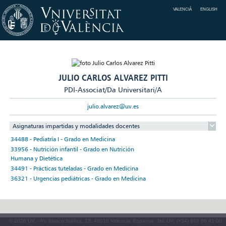
VALENCIÀ
ENGLISH
JULIO CARLOS ALVAREZ PITTI
PDI-Associat/Da Universitari/A
julio.alvarez@uv.es
Asignaturas impartidas y modalidades docentes
34488 - Pediatría I - Grado en Medicina
33956 - Nutrición infantil - Grado en Nutrición
Humana y Dietética
34491 - Prácticas tuteladas - Grado en Medicina
36321 - Urgencias pediátricas - Grado en Medicina
© 2026 UV. - Av. Blasco Ibáñez, 13. 46010 València. Espanya. Tel. UV: (+34) 963 86 41 00