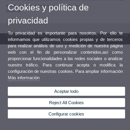
Cookies y política de
34484 - Patología del sistema nervioso - Grado en
Medicina
privacidad
Tu privacidad es importante para nosotros. Por ello te
© 2026 UV. - Av. Blasco Ibáñez, 13. 46010 València. Espanya. Tel. UV: (+34) 963 86 41 00
informamos que utilizamos cookies propias y de terceros
Buzón UV
para realizar análisis de uso y medición de nuestra página
web con el fin de personalizar contenidos,así como
proporcionar funcionalidades a las redes sociales o analizar
nuestro tráfico. Para continuar acepta o modifica la
configuración de nuestras cookies. Para ampliar información
Más información
Aceptar todo
Reject All Cookies
Configurar cookies