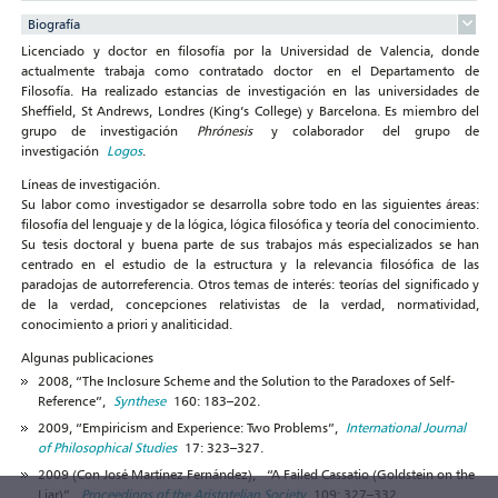
Biografía
Licenciado y doctor en filosofía por la Universidad de Valencia, donde
actualmente trabaja como contratado doctor en el Departamento de
Filosofía. Ha realizado estancias de investigación en las universidades de
Sheffield, St Andrews, Londres (King’s College) y Barcelona. Es miembro del
grupo de investigación
Phrónesis
y colaborador del grupo de
investigación
Logos
.
Líneas de investigación.
Su labor como investigador se desarrolla sobre todo en las siguientes áreas:
filosofía del lenguaje y de la lógica, lógica filosófica y teoría del conocimiento.
Su tesis doctoral y buena parte de sus trabajos más especializados se han
centrado en el estudio de la estructura y la relevancia filosófica de las
paradojas de autorreferencia. Otros temas de interés: teorías del significado y
de la verdad, concepciones relativistas de la verdad, normatividad,
conocimiento a priori y analiticidad.
Algunas publicaciones
2008, “The Inclosure Scheme and the Solution to the Paradoxes of Self-
Reference”,
Synthese
160: 183–202.
2009, “Empiricism and Experience: Two Problems”,
International Journal
of Philosophical Studies
17: 323–327.
2009 (Con José Martínez Fernández), “A Failed Cassatio (Goldstein on the
Liar)”,
Proceedings of the Aristotelian Society
109: 327–332.