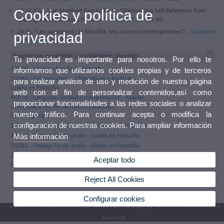
2014 (Con José Martínez Fernández), “Eliminating Self-Reference from
Cookies y política de
Grelling’s and Zwicker’s Paradox”.
THEORIA
29: 85-97.
2015, “Les paradoxes i la filosofia: tres visions contemporànies”,
Quaderns
privacidad
de Filosofia
2: 57–88.
Asignaturas impartidas y modalidades docentes
Tu privacidad es importante para nosotros. Por ello te
33270 - Lógica - Grado en Filosofía
informamos que utilizamos cookies propias y de terceros
33284 - Epistemologías Alternativas y Radicales -
para realizar análisis de uso y medición de nuestra página
Grado en Filosofía
web con el fin de personalizar contenidos,así como
46510 - Lenguaje, verdad e interpretación - Master
proporcionar funcionalidades a las redes sociales o analizar
Universitario en Pensamiento Filosófico
nuestro tráfico. Para continuar acepta o modifica la
Contemporáneo
configuración de nuestras cookies. Para ampliar información
33278 - Filosofía del Lenguaje I - Grado en Filosofía
33282 - Trabajo fin de grado - Grado en Filosofía
Más información
33282 - Trabajo fin de grado - Grado en Filosofía
33284 - Epistemologías Alternativas y Radicales -
Aceptar todo
Grado en Filosofía
Reject All Cookies
Configurar cookies
© 2026 UV. - Av. Blasco Ibáñez, 13. 46010 València. Espanya. Tel. UV: (+34) 963 86 41 00
Buzón UV