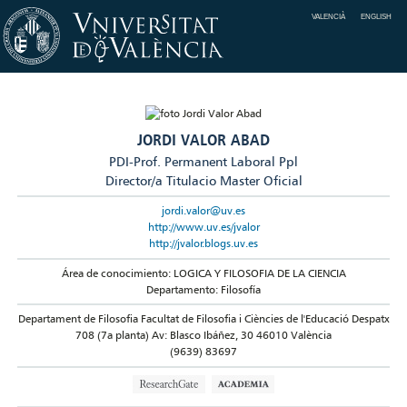
VALENCIÀ
ENGLISH
JORDI VALOR ABAD
PDI-Prof. Permanent Laboral Ppl
Director/a Titulacio Master Oficial
jordi.valor@uv.es
http://www.uv.es/jvalor
http://jvalor.blogs.uv.es
Área de conocimiento: LOGICA Y FILOSOFIA DE LA CIENCIA
Departamento: Filosofía
Departament de Filosofia Facultat de Filosofia i Ciències de l'Educació Despatx
708 (7a planta) Av: Blasco Ibáñez, 30 46010 València
(9639) 83697