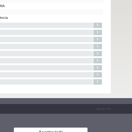
MIA
lència
Buzón UV