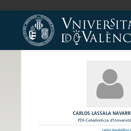
CARLOS LASSALA NAVARR
PDI-Catedratic/a d'Universit
carlos.lassala@uv.