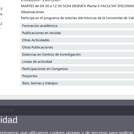
MARTES de 09:30 a 12:30 5C04 DESPATX Planta 5 FACULTAT D'ECONO
LS
Observaciones
es
Participa en el programa de tutorías electrónicas de la Universitat de Va
52
Formación académica
Publicaciones en revistas
Otras Actividades
Otras Publicaciones
Estancias en Centros de Investigación
Lineas de actividad
Participaciones en Congresos
Proyectos
Tesis, tesinas y trabajos
3 86 41 00
cidad
nformamos que utilizamos cookies propias y de terceros para realizar