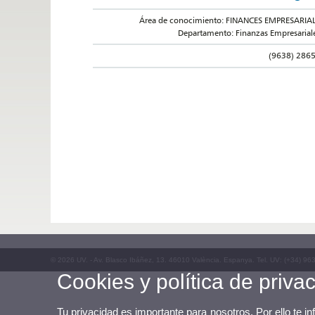
Área de conocimiento: FINANCES EMPRESARIA
Departamento: Finanzas Empresarial
(9638) 286
© 2026 UV. - Av. Blasco Ibáñez, 13. 46010 València. Espanya. Tel. UV: (+34) 96
Cookies y política de priva
Tu privacidad es importante para nosotros. Por ello te i