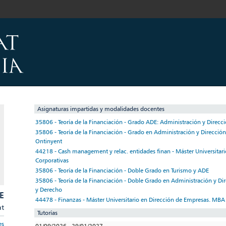
Asignaturas impartidas y modalidades docentes
35806 - Teoría de la Financiación - Grado ADE: Administración y Direcc
35806 - Teoría de la Financiación - Grado en Administración y Direcció
Ontinyent
44218 - Cash management y relac. entidades finan - Máster Universitari
Corporativas
35806 - Teoría de la Financiación - Doble Grado en Turismo y ADE
35806 - Teoría de la Financiación - Doble Grado en Administración y D
y Derecho
E
44478 - Finanzas - Máster Universitario en Dirección de Empresas. MBA
at
Tutorías
es
01/09/2026 - 29/01/2027