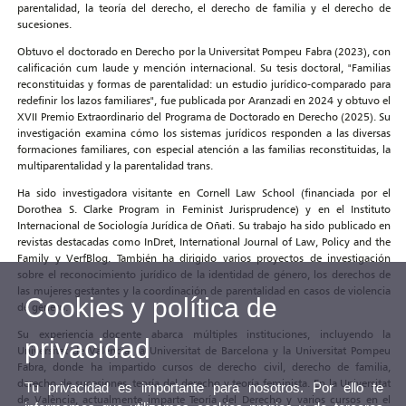
parentalidad, la teoría del derecho, el derecho de familia y el derecho de
sucesiones.
Obtuvo el doctorado en Derecho por la Universitat Pompeu Fabra (2023), con
calificación cum laude y mención internacional. Su tesis doctoral, "Familias
reconstituidas y formas de parentalidad: un estudio jurídico-comparado para
redefinir los lazos familiares", fue publicada por Aranzadi en 2024 y obtuvo el
XVII Premio Extraordinario del Programa de Doctorado en Derecho (2025). Su
investigación examina cómo los sistemas jurídicos responden a las diversas
formaciones familiares, con especial atención a las familias reconstituidas, la
multiparentalidad y la parentalidad trans.
Ha sido investigadora visitante en Cornell Law School (financiada por el
Dorothea S. Clarke Program in Feminist Jurisprudence) y en el Instituto
Internacional de Sociología Jurídica de Oñati. Su trabajo ha sido publicado en
revistas destacadas como InDret, International Journal of Law, Policy and the
Family y VerfBlog. También ha dirigido varios proyectos de investigación
sobre el reconocimiento jurídico de la identidad de género, los derechos de
las mujeres gestantes y la coordinación de parentalidad en casos de violencia
Cookies y política de
de género.
Su experiencia docente abarca múltiples instituciones, incluyendo la
privacidad
Universitat de València, la Universitat de Barcelona y la Universitat Pompeu
Fabra, donde ha impartido cursos de derecho civil, derecho de familia,
derecho de sucesiones, teoría del derecho y teoría feminista. En la Universitat
Tu privacidad es importante para nosotros. Por ello te
de València, actualmente imparte Teoría del Derecho y varios cursos en el