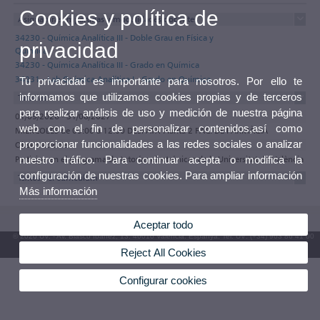
Cookies y política de
Asignaturas impartidas y modalidades docentes
34230 - Química Analítica III - Doble Grau en Física y
privacidad
Química
34230 - Química Analítica III - Grado en Química
34231 - Lab.Química Analítica I - Grado en Química
Tu privacidad es importante para nosotros. Por ello te
informamos que utilizamos cookies propias y de terceros
Tutorías
para realizar análisis de uso y medición de nuestra página
01/09/2026 - 31/08/2027
web con el fin de personalizar contenidos,así como
MIÉRCOLES de 09:00 a 12:00 DESPATX Planta 2 FAC. DE FARMÀCIA
proporcionar funcionalidades a las redes sociales o analizar
Observaciones
Participa en el programa de tutorías electrónicas de la Universitat de València
nuestro tráfico. Para continuar acepta o modifica la
configuración de nuestras cookies. Para ampliar información
Textos del currículum
Más información
Aceptar todo
© 2026 UV. - Av. Blasco Ibáñez, 13. 46010 València. Espanya. Tel. UV: (+34) 963 86 41 00
Reject All Cookies
Buzón UV
Configurar cookies