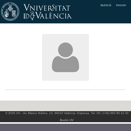
VALENCIÀ
ENGLISH
© 2026 UV. - Av. Blasco Ibáñez, 13. 46010 València. Espanya. Tel. UV: (+34) 963 86 41 00
Buzón UV