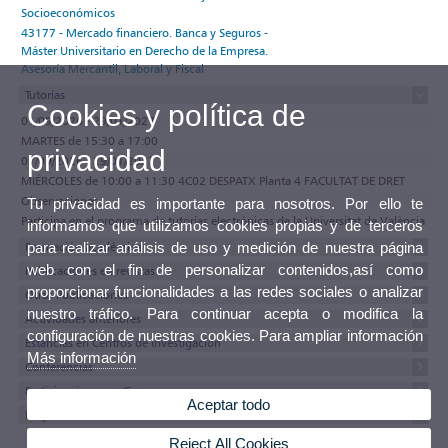
Socioeconómicos
43177 - Mercado financiero. Banca y Seguros -
Máster Universitario en Derecho de la Empresa.
Asesoría Mercantil, Laboral y Fiscal
Tutorías
Cookies y política de
01/09/2026 - 29/01/2027
MARTES de 15:30 a 17:00
privacidad
01/09/2026 - 29/01/2027
MIÉRCOLES de 10:00 a 11:30 4C02 DESPATX Planta 4 FACULTAT DE DRET
Observaciones
Tu privacidad es importante para nosotros. Por ello te
Participa en el programa de tutorías electrónicas de la Universitat de València
informamos que utilizamos cookies propias y de terceros
para realizar análisis de uso y medición de nuestra página
Formación académica
web con el fin de personalizar contenidos,así como
Publicaciones en revistas
proporcionar funcionalidades a las redes sociales o analizar
Otras Publicaciones
nuestro tráfico. Para continuar acepta o modifica la
Actividades anteriores
configuración de nuestras cookies. Para ampliar información
Estancias en Centros de Investigación
Más información
Conferencias
Participaciones en Congresos
Aceptar todo
Proyectos
Reject All Cookies