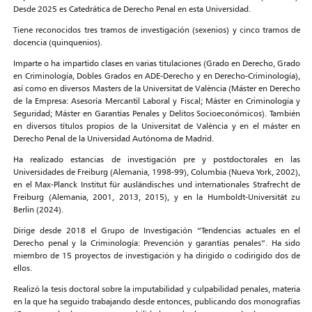
Desde 2025 es Catedrática de Derecho Penal en esta Universidad.
Tiene reconocidos tres tramos de investigación (sexenios) y cinco tramos de
docencia (quinquenios).
Imparte o ha impartido clases en varias titulaciones (Grado en Derecho, Grado
en Criminología, Dobles Grados en ADE-Derecho y en Derecho-Criminología),
así como en diversos Masters de la Universitat de València (Máster en Derecho
de la Empresa: Asesoría Mercantil Laboral y Fiscal; Máster en Criminología y
Seguridad; Máster en Garantías Penales y Delitos Socioeconómicos). También
en diversos títulos propios de la Universitat de València y en el máster en
Derecho Penal de la Universidad Autónoma de Madrid.
Ha realizado estancias de investigación pre y postdoctorales en las
Universidades de Freiburg (Alemania, 1998-99), Columbia (Nueva York, 2002),
en el Max-Planck Institut für ausländisches und internationales Strafrecht de
Freiburg (Alemania, 2001, 2013, 2015), y en la Humboldt-Universität zu
Berlin (2024).
Dirige desde 2018 el Grupo de Investigación “Tendencias actuales en el
Derecho penal y la Criminología: Prevención y garantías penales”. Ha sido
miembro de 15 proyectos de investigación y ha dirigido o codirigido dos de
ellos.
Realizó la tesis doctoral sobre la imputabilidad y culpabilidad penales, materia
en la que ha seguido trabajando desde entonces, publicando dos monografías