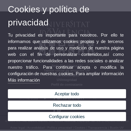
Cookies y política de
privacidad
Tu privacidad es importante para nosotros. Por ello te
informamos que utilizamos cookies propias y de terceros
para realizar análisis de uso y medición de nuestra página
web con el fin de personalizar contenidos,así como
proporcionar funcionalidades a las redes sociales o analizar
Sede Electrónica UV
nuestro tráfico. Para continuar acepta o modifica la
Tablón oficial de anuncios UV
configuración de nuestras cookies. Para ampliar información
Plan Estratégico
Más información
UVintegridad
Perfil de contratante
Aceptar todo
Rechazar todo
Configurar cookies
© 2026 UV. - Av. Blasco Ibáñez, 13. 46010 València. Espanya. Tel. UV: (+34) 963 86 41 00
Aviso legal
|
Accesibilidad
|
Política privacidad
|
Cookies
|
Transparencia
|
Buzón UV