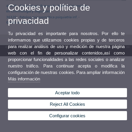
Cookies y política de
46439 - Criminología forense II - Máster Universitario
en Criminología y Seguridad
36320 - Patolog.psicosomática psiquiatría inf. -
privacidad
Grado en Medicina
Tu privacidad es importante para nosotros. Por ello te
informamos que utilizamos cookies propias y de terceros
para realizar análisis de uso y medición de nuestra página
© 2026 UV. - Av. Blasco Ibáñez, 13. 46010 València. Espanya. Tel. UV: (+34) 963 86 41 00
web con el fin de personalizar contenidos,así como
Buzón UV
proporcionar funcionalidades a las redes sociales o analizar
nuestro tráfico. Para continuar acepta o modifica la
configuración de nuestras cookies. Para ampliar información
Más información
Aceptar todo
Reject All Cookies
Configurar cookies