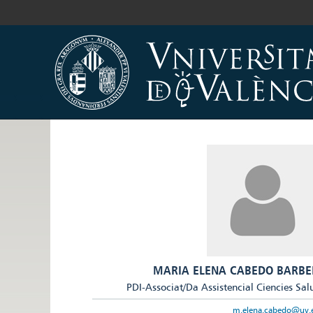
MARIA ELENA CABEDO BARBE
PDI-Associat/Da Assistencial Ciencies Sal
m.elena.cabedo@uv.