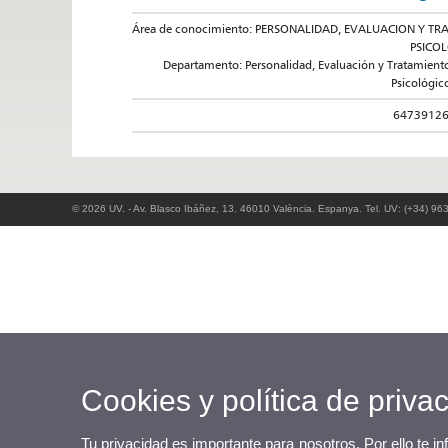
Área de conocimiento: PERSONALIDAD, EVALUACION Y TRA
PSICO
Departamento: Personalidad, Evaluación y Tratamient
Psicológic
6473912
© 2026 UV. - Av. Blasco Ibáñez, 13. 46010 València. Espanya. Tel. UV: (+34) 96
Cookies y política de priva
Tu privacidad es importante para nosotros. Por ello te i