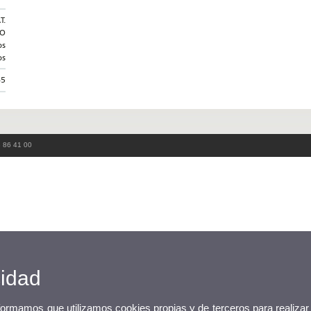
T.
LO
os
os
65
3 86 41 00
cidad
nformamos que utilizamos cookies propias y de terceros para realizar