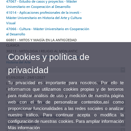
47067 - Estudio de casos y proyectos - Máster
Universitario en Cooperación al Desarrollo
41014 - Aplicaciones profesionales de la investi -
Máster Universitario en Historia del Arte y Cultura
Visual
47066 - Cultura - Máster Universitario en Cooperación
al Desarrollo
66801 - MITOS Y MAGÍA EN LA ANTIGÜEDAD
CLÁSICA
30213 - MITOLOGIA I RELIGIO AL MON ANTIC
Cookies y política de
33877 - Arte y arq. en los oríg. de la civ. - Grado en
Historia del Arte
privacidad
Tutorías
01/09/2026 - 29/01/2027
Tu privacidad es importante para nosotros. Por ello te
LUNES de 11:30 a 13:30 DESPATX 413 Planta 4 ANNEX DEPARTAMENTAL
informamos que utilizamos cookies propias y de terceros
Observaciones
Participa en el programa de tutorías electrónicas de la Universitat de València
para realizar análisis de uso y medición de nuestra página
web con el fin de personalizar contenidos,así como
Publicaciones en revistas
proporcionar funcionalidades a las redes sociales o analizar
Otras Publicaciones
nuestro tráfico. Para continuar acepta o modifica la
Estancias en Centros de Investigación
configuración de nuestras cookies. Para ampliar información
Lineas de actividad
Más información
Conferencias