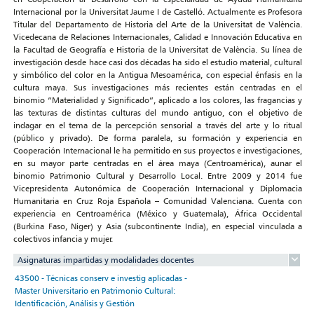
Internacional por la Universitat Jaume I de Castelló. Actualmente es Profesora
Titular del Departamento de Historia del Arte de la Universitat de València.
Vicedecana de Relaciones Internacionales, Calidad e Innovación Educativa en
la Facultad de Geografía e Historia de la Universitat de València. Su línea de
investigación desde hace casi dos décadas ha sido el estudio material, cultural
y simbólico del color en la Antigua Mesoamérica, con especial énfasis en la
cultura maya. Sus investigaciones más recientes están centradas en el
binomio “Materialidad y Significado”, aplicado a los colores, las fragancias y
las texturas de distintas culturas del mundo antiguo, con el objetivo de
indagar en el tema de la percepción sensorial a través del arte y lo ritual
(público y privado). De forma paralela, su formación y experiencia en
Cooperación Internacional le ha permitido en sus proyectos e investigaciones,
en su mayor parte centradas en el área maya (Centroamérica), aunar el
binomio Patrimonio Cultural y Desarrollo Local. Entre 2009 y 2014 fue
Vicepresidenta Autonómica de Cooperación Internacional y Diplomacia
Humanitaria en Cruz Roja Española – Comunidad Valenciana. Cuenta con
experiencia en Centroamérica (México y Guatemala), África Occidental
(Burkina Faso, Niger) y Asia (subcontinente India), en especial vinculada a
colectivos infancia y mujer.
Asignaturas impartidas y modalidades docentes
43500 - Técnicas conserv e investig aplicadas -
Master Universitario en Patrimonio Cultural:
Identificación, Análisis y Gestión