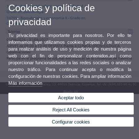
Cookies y política de
34718 - Patol.dental, odont. conserv. endodod. I -
Grado en Odontología
34705 - Biomateriales y ergonomía II - Grado en
privacidad
Odontología
Tutorías
Tu privacidad es importante para nosotros. Por ello te
01/09/2026 - 31/08/2027
informamos que utilizamos cookies propias y de terceros
JUEVES de 09:00 a 12:00 DESPATX Planta 4 CLÍNICA ODONTOLÒGICA
para realizar análisis de uso y medición de nuestra página
Observaciones
web con el fin de personalizar contenidos,así como
Participa en el programa de tutorías electrónicas de la Universitat de València
proporcionar funcionalidades a las redes sociales o analizar
nuestro tráfico. Para continuar acepta o modifica la
configuración de nuestras cookies. Para ampliar información
Más información
© 2026 UV. - Av. Blasco Ibáñez, 13. 46010 València. Espanya. Tel. UV: (+34) 963 86 41 00
Buzón UV
Aceptar todo
Reject All Cookies
Configurar cookies