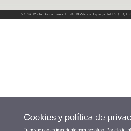
© 2026 UV. - Av. Blasco Ibáñez, 13. 46010 València. Espanya. Tel. UV: (+34) 96
Cookies y política de priva
Tu privacidad es importante para nosotros. Por ello te i