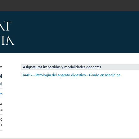
Asignaturas impartidas y modalidades docentes
M
34482 - Patología del aparato digestivo - Grado en Medicina
at
es
NA
na
40
01