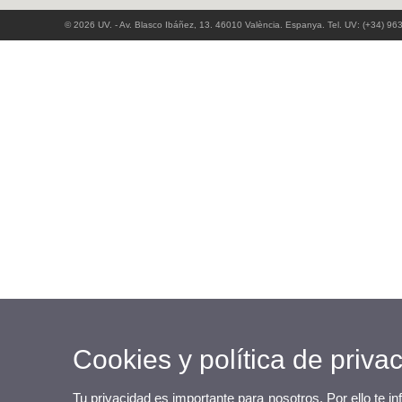
© 2026 UV. - Av. Blasco Ibáñez, 13. 46010 València. Espanya. Tel. UV: (+34) 96
Cookies y política de priva
Tu privacidad es importante para nosotros. Por ello te i