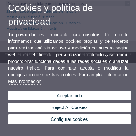
Asignaturas impartidas y modalidades docentes
Cookies y política de
33605 - Sociología de la Educación - Grau en
Mestre/a en Educació Primària
privacidad
33605 - Sociología de la Educación - Grado en
Maestro/a en Educación Infantil
Tu privacidad es importante para nosotros. Por ello te
informamos que utilizamos cookies propias y de terceros
para realizar análisis de uso y medición de nuestra página
web con el fin de personalizar contenidos,así como
© 2026 UV. - Av. Blasco Ibáñez, 13. 46010 València. Espanya. Tel. UV: (+34) 963 86 41 00
proporcionar funcionalidades a las redes sociales o analizar
Buzón UV
nuestro tráfico. Para continuar acepta o modifica la
configuración de nuestras cookies. Para ampliar información
Más información
Aceptar todo
Reject All Cookies
Configurar cookies