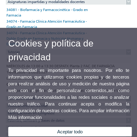
Asignaturas impartidas y modalidades docentes
34081 - Biofarmacia y Farmacocinética - Grado en
Farmacia
34074 - Farmacia Clínica Atención Farmacéutica -
Grado en Farmacia
34074 - Farmacia Clínica Atención Farmacéutica -
Doble Grado en Farmacia y Nutrición Humana y
Cookies y política de
Dietética
Tutorías
privacidad
14/09/2026 - 21/05/2027
MIÉRCOLES de 13:00 a 13:30 DESPATX Planta 2 FAC. DE FARMÀCIA
Tu privacidad es importante para nosotros. Por ello te
14/09/2026 - 21/05/2027
informamos que utilizamos cookies propias y de terceros
LUNES de 13:00 a 14:00 DESPATX Planta 2 FAC. DE FARMÀCIA
para realizar análisis de uso y medición de nuestra página
Observaciones
web con el fin de personalizar contenidos,así como
Participa en el programa de tutorías electrónicas de la Universitat de València
proporcionar funcionalidades a las redes sociales o analizar
Formación académica
nuestro tráfico. Para continuar acepta o modifica la
Publicaciones en revistas
configuración de nuestras cookies. Para ampliar información
Participaciones en Congresos
Más información
Patentes, Software y Bases de datos
Tesis, tesinas y trabajos
Aceptar todo
Textos del currículum