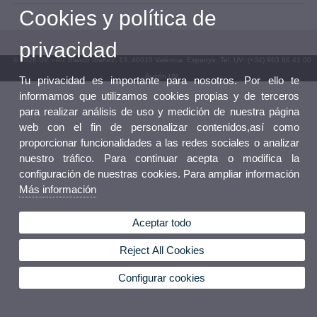
Cookies y política de
privacidad
© 2026 UV. - Av. Blasco Ibáñez, 13. 46010 València. Espanya. Tel. UV: (+34) 963 86 41 00
Buzón UV
Tu privacidad es importante para nosotros. Por ello te
informamos que utilizamos cookies propias y de terceros
para realizar análisis de uso y medición de nuestra página
web con el fin de personalizar contenidos,así como
proporcionar funcionalidades a las redes sociales o analizar
nuestro tráfico. Para continuar acepta o modifica la
configuración de nuestras cookies. Para ampliar información
Más información
Aceptar todo
Reject All Cookies
Configurar cookies