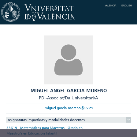
VALENCIÀ
ENGLISH
MIGUEL ANGEL GARCIA MORENO
PDI-Associat/Da Universitari/A
miguel.garcia-moreno@uv.es
Asignaturas impartidas y modalidades docentes
33619 - Matemáticas para Maestros - Grado en
Maestro/a en Educación Infantil