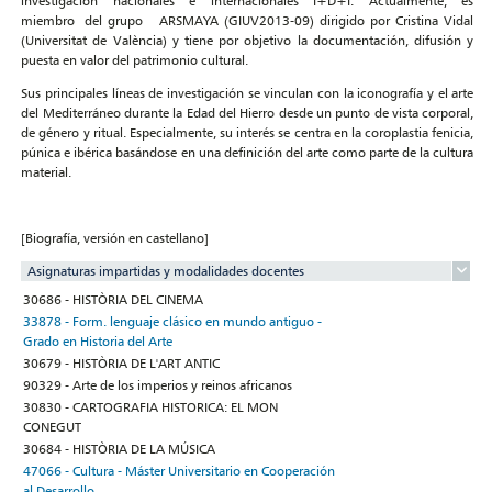
investigación nacionales e internacionales I+D+I. Actualmente, es
miembro del grupo ARSMAYA (GIUV2013-09) dirigido por Cristina Vidal
(Universitat de València) y tiene por objetivo la documentación, difusión y
puesta en valor del patrimonio cultural.
Sus principales líneas de investigación se vinculan con la iconografía y el arte
del Mediterráneo durante la Edad del Hierro desde un punto de vista corporal,
de género y ritual. Especialmente, su interés se centra en la coroplastia fenicia,
púnica e ibérica basándose en una definición del arte como parte de la cultura
material.
[Biografía, versión en castellano]
Asignaturas impartidas y modalidades docentes
30686 - HISTÒRIA DEL CINEMA
33878 - Form. lenguaje clásico en mundo antiguo -
Grado en Historia del Arte
30679 - HISTÒRIA DE L'ART ANTIC
90329 - Arte de los imperios y reinos africanos
30830 - CARTOGRAFIA HISTORICA: EL MON
CONEGUT
30684 - HISTÒRIA DE LA MÚSICA
47066 - Cultura - Máster Universitario en Cooperación
al Desarrollo