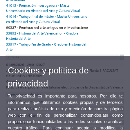
41013 - Formación investigadora - Máster
Universitario en Historia del Arte y Cultura Visual
41016 - Trabajo final de máster - Máster Universitario
en Historia del Arte y Cultura Visual
90327 - Fronteras del arte antiguo en el Mediterráneo
33892 - Historia del Arte Valenciano I - Grado en
Historia del Arte
33917 - Trabajo Fin de Grado - Grado en Historia del
Arte
Tutorías
01/09/2026 - 29/01/2027
Cookies y política de
JUEVES de 10:00 a 12:00 DESPATX DEL VICEDEGANAT Planta 1 FACULTAT
GEOGRAFIA I HISTÒRIA
privacidad
Observaciones
Participa en el programa de tutorías electrónicas de la Universitat de València
Formación académica
Tu privacidad es importante para nosotros. Por ello te
Publicaciones en revistas
informamos que utilizamos cookies propias y de terceros
para realizar análisis de uso y medición de nuestra página
Otras Actividades
web con el fin de personalizar contenidos,así como
Otras Publicaciones
proporcionar funcionalidades a las redes sociales o analizar
Actividades anteriores
nuestro tráfico. Para continuar acepta o modifica la
Estancias en Centros de Investigación