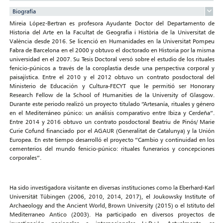
Biografía
Mireia López-Bertran es profesora Ayudante Doctor del Departamento de
Historia del Arte en la Facultat de Geografia i Història de la Universitat de
València desde 2016. Se licenció en Humanidades en la Universitat Pompeu
Fabra de Barcelona en el 2000 y obtuvo el doctorado en Historia por la misma
universidad en el 2007. Su Tesis Doctoral versó sobre el estudio de los rituales
fenicio-púnicos a través de la coroplastia desde una perspectiva corporal y
paisajística. Entre el 2010 y el 2012 obtuvo un contrato posdoctoral del
Ministerio de Educación y Cultura-FECYT que le permitió ser Honorary
Research Fellow de la School of Humanities de la University of Glasgow.
Durante este periodo realizó un proyecto titulado “Artesanía, rituales y género
en el Mediterráneo púnico: un análisis comparativo entre Ibiza y Cerdeña”.
Entre 2014 y 2016 obtuvo un contrato posdoctoral Beatriu de Pinós/ Marie
Curie Cofund financiado por el AGAUR (Generalitat de Catalunya) y la Unión
Europea. En este tiempo desarrolló el proyecto “Cambio y continuidad en los
cementerios del mundo fenicio-púnico: rituales funerarios y concepciones
corporales”.
Ha sido investigadora visitante en diversas instituciones como la Eberhard-Karl
Universität Tübingen (2006, 2010, 2014, 2017), el Joukowsky Institute of
Archaeology and the Ancient World, Brown University (2015) o el Istituto del
Mediterraneo Antico (2003). Ha participado en diversos proyectos de