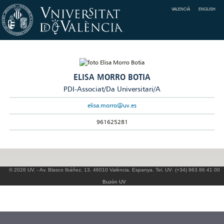
VALENCIÀ
ENGLISH
ELISA MORRO BOTIA
PDI-Associat/Da Universitari/A
elisa.morro@uv.es
961625281
© 2026 UV. - Av. Blasco Ibáñez, 13. 46010 València. Espanya. Tel. UV: (+34) 963 86 41 00
Buzón UV