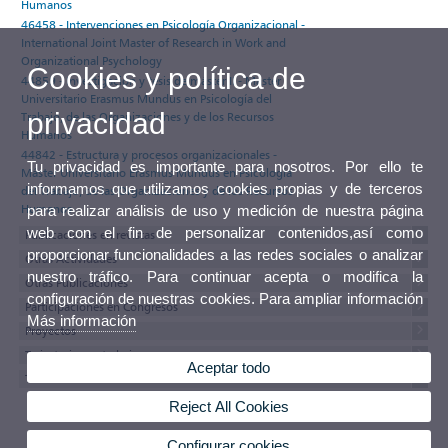
Humanos
46458 - Intervenciones en Psicología Organizacional -
International Joint Master of Research in Work and
Organizational Psychology
Cookies y política de
44859 - Investigación y tesis de máster II - Máster
Universitario Erasmus Mundus en Psicología del
privacidad
Trabajo, de las Organizaciones y de los Recursos
Humanos
44842 - Estructura y procesos organizacionales -
Tu privacidad es importante para nosotros. Por ello te
Máster Universitario Erasmus Mundus en Psicología
informamos que utilizamos cookies propias y de terceros
del Trabajo, de las Organizaciones y de los Recursos
Humanos
para realizar análisis de uso y medición de nuestra página
web con el fin de personalizar contenidos,así como
Publicaciones en revistas
proporcionar funcionalidades a las redes sociales o analizar
Otras Actividades
nuestro tráfico. Para continuar acepta o modifica la
Otras Publicaciones
configuración de nuestras cookies. Para ampliar información
Participaciones en Congresos
Más información
Proyectos
Tesis, tesinas y trabajos
Aceptar todo
Textos del currículum
Reject All Cookies
Configurar cookies