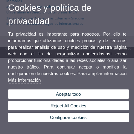
Mercados
Cookies y política de
44477 - Seminarios de marketing - Máster
Universitario en Dirección de Empresas. MBA
37072 - Prácticas Académicas Externas - Grado en
privacidad
International Business / Negocios Internacionales
Tu privacidad es importante para nosotros. Por ello te
informamos que utilizamos cookies propias y de terceros
para realizar análisis de uso y medición de nuestra página
© 2026 UV. - Av. Blasco Ibáñez, 13. 46010 València. Espanya. Tel. UV: (+34) 963 86 41 00
web con el fin de personalizar contenidos,así como
Buzón UV
proporcionar funcionalidades a las redes sociales o analizar
nuestro tráfico. Para continuar acepta o modifica la
configuración de nuestras cookies. Para ampliar información
Más información
Aceptar todo
Reject All Cookies
Configurar cookies