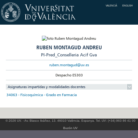
VALENCIÀ
ENGLISH
RUBEN MONTAGUD ANDREU
PI-Pred_Conselleria Acif Gva
ruben.montagud@uv.es
Despacho E5303
Asignaturas impartidas y modalidades docentes
34063 - Fisicoquímica - Grado en Farmacia
© 2026 UV. - Av. Blasco Ibáñez, 13. 46010 València. Espanya. Tel. UV: (+34) 963 86 41 00
Buzón UV