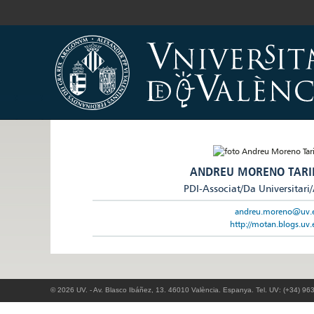
ANDREU MORENO TARI
PDI-Associat/Da Universitari
andreu.moreno@uv.
http://motan.blogs.uv.
© 2026 UV. - Av. Blasco Ibáñez, 13. 46010 València. Espanya. Tel. UV: (+34) 96