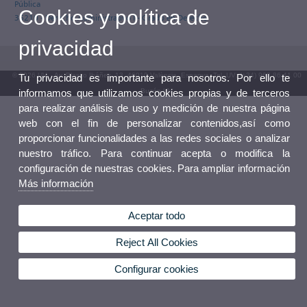
Pública
Cookies y política de
35210 - Derecho Administrativo I - Grado en Derecho
privacidad
© 2026 UV. - Av. Blasco Ibáñez, 13. 46010 València. Espanya. Tel. UV: (+34) 963 86 41 00
Tu privacidad es importante para nosotros. Por ello te
informamos que utilizamos cookies propias y de terceros
Buzón UV
para realizar análisis de uso y medición de nuestra página
web con el fin de personalizar contenidos,así como
proporcionar funcionalidades a las redes sociales o analizar
nuestro tráfico. Para continuar acepta o modifica la
configuración de nuestras cookies. Para ampliar información
Más información
Aceptar todo
Reject All Cookies
Configurar cookies