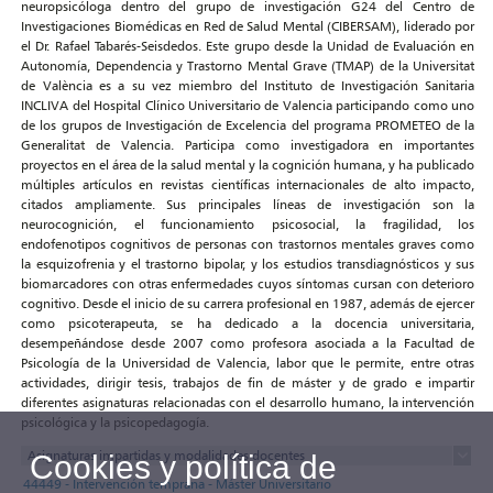
neuropsicóloga dentro del grupo de investigación G24 del Centro de
Investigaciones Biomédicas en Red de Salud Mental (CIBERSAM), liderado por
el Dr. Rafael Tabarés-Seisdedos. Este grupo desde la Unidad de Evaluación en
Autonomía, Dependencia y Trastorno Mental Grave (TMAP) de la Universitat
de València es a su vez miembro del Instituto de Investigación Sanitaria
INCLIVA del Hospital Clínico Universitario de Valencia participando como uno
de los grupos de Investigación de Excelencia del programa PROMETEO de la
Generalitat de Valencia. Participa como investigadora en importantes
proyectos en el área de la salud mental y la cognición humana, y ha publicado
múltiples artículos en revistas científicas internacionales de alto impacto,
citados ampliamente. Sus principales líneas de investigación son la
neurocognición, el funcionamiento psicosocial, la fragilidad, los
endofenotipos cognitivos de personas con trastornos mentales graves como
la esquizofrenia y el trastorno bipolar, y los estudios transdiagnósticos y sus
biomarcadores con otras enfermedades cuyos síntomas cursan con deterioro
cognitivo. Desde el inicio de su carrera profesional en 1987, además de ejercer
como psicoterapeuta, se ha dedicado a la docencia universitaria,
desempeñándose desde 2007 como profesora asociada a la Facultad de
Psicología de la Universidad de Valencia, labor que le permite, entre otras
actividades, dirigir tesis, trabajos de fin de máster y de grado e impartir
diferentes asignaturas relacionadas con el desarrollo humano, la intervención
psicológica y la psicopedagogía.
Asignaturas impartidas y modalidades docentes
Cookies y política de
44449 - Intervención temprana - Máster Universitario