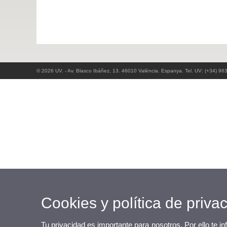
© 2026 UV. - Av. Blasco Ibáñez, 13. 46010 València. Espanya. Tel. UV: (+34) 96
Cookies y política de priva
Tu privacidad es importante para nosotros. Por ello te i