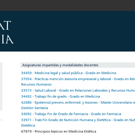
Asignaturas impartidas y modalidades docentes
34459 - Medicina legal y salud pública - Grado en Medicina
37054 - Prácticas mención asesoría empresarial y laboral - Grado en Rel
Recursos Humanos
33573 - Salud Laboral - Grado en Relaciones Laborales y Recursos Hum
34492 - Trabajo fin de grado - Grado en Medicina
42686 - Epidemiol.prevenc.enfermed. y lesiones - Máster Universitario e
Gestión Sanitaria
34092 - Trabajo Fin de Grado de Farmacia - Grado en Farmacia
33971 - Trab.Fin Grado de Nutrición Humana y Dietética - Grado en Nu
Dietética
67879 - Principios básicos en Medicina Estética