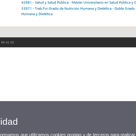
42681 - Salud y Salud Pública - Máster Universitario en Salud Pública y 
33971 - Trab.Fin Grado de Nutrición Humana y Dietética - Doble Grado 
Humana y Dietética
3 86 41 00
cidad
nformamos que utilizamos cookies propias y de terceros para realizar