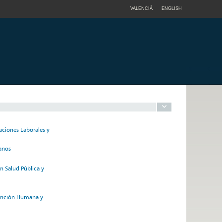
VALENCIÀ
ENGLISH
aciones Laborales y
anos
n Salud Pública y
trición Humana y