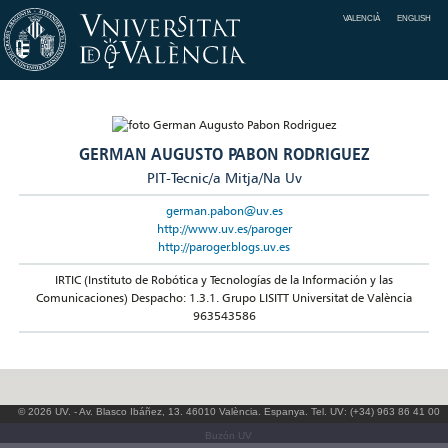
VALENCIÀ
ENGLISH
GERMAN AUGUSTO PABON RODRIGUEZ
PIT-Tecnic/a Mitja/Na Uv
german.pabon@uv.es
http://www.uv.es/paroger
http://paroger.blogs.uv.es
IRTIC (Instituto de Robótica y Tecnologías de la Información y las
Comunicaciones) Despacho: 1.3.1. Grupo LISITT Universitat de València
963543586
© 2026 UV. - Av. Blasco Ibáñez, 13. 46010 València. Espanya. Tel. UV: (+34) 963 86 41 00
Buzón UV