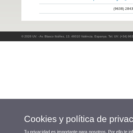
(9638) 284
© 2026 UV. - Av. Blasco Ibáñez, 13. 46010 València. Espanya. Tel. UV: (+34) 96
Cookies y política de priva
Tu privacidad es importante para nosotros. Por ello te i