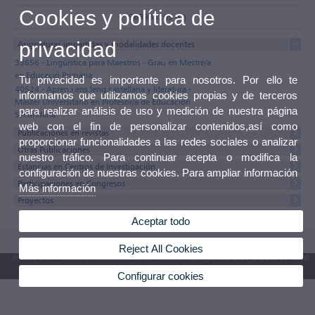
Cookies y política de
963983269 (D)
privacidad
Asignaturas impartidas y modalidades docentes
33656 - Lingüística para Maestros - Grau en Mestre/a
en Educació Primària
Tu privacidad es importante para nosotros. Por ello te
40524 - Apren.i ens.leng.castellana y literatura -
informamos que utilizamos cookies propias y de terceros
Máster Universitario en Profesor/a de Educación
para realizar análisis de uso y medición de nuestra página
Secundaria
web con el fin de personalizar contenidos,así como
Publicaciones en revistas
proporcionar funcionalidades a las redes sociales o analizar
Otras Publicaciones
nuestro tráfico. Para continuar acepta o modifica la
Estancias en Centros de Investigación
configuración de nuestras cookies. Para ampliar información
Participaciones en Congresos
Más información
Proyectos
Aceptar todo
Reject All Cookies
© 2026 UV. - Av. Blasco Ibáñez, 13. 46010 València. Espanya. Tel. UV: (+34) 963 86 41 00
Configurar cookies
Buzón UV