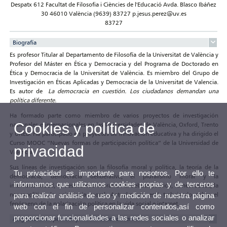
Despatx 612 Facultat de Filosofia i Ciències de l'Educació Avda. Blasco Ibáñez
30 46010 València (9639) 83727 p.jesus.perez@uv.es
83727
Biografía
Es profesor Titular al Departamento de Filosofía de la Universitat de València y
Profesor del Máster en Ética y Democracia y del Programa de Doctorado en
Ética y Democracia de la Universitat de València. Es miembro del Grupo de
Investigación en Éticas Aplicadas y Democracia de la Universitat de Valencia.
Es autor de
La democracia en cuestión. Los ciudadanos demandan una
política diferente.
Ha formado parte como miembro de varios proyectos de investigación
Cookies y política de
nacionales e internacionales en las Universidades de València, Oxford, Trento
y UNED. Ha participado en proyectos de innovación educativa y ha dirigido el
Curso MOOC “Nuevas formas de participación política” de la Universidad de
privacidad
Valencia.
Sus líneas de investigación son la filosofía moral y política, la teoría de la
Tu privacidad es importante para nosotros. Por ello te
democracia, democracia deliberativa, el pluralismo moral y la
informamos que utilizamos cookies propias y de terceros
interculturalidad, el desacuerdo moral en el debate público, la neuroètica, la
neuropolítica, la psicología moral. Actualmente está trabajando sobre el
para realizar análisis de uso y medición de nuestra página
fenómeno de la polarización política en la vida social e internet.
web con el fin de personalizar contenidos,así como
proporcionar funcionalidades a las redes sociales o analizar
Asignaturas impartidas y modalidades docentes