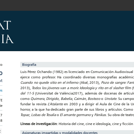
Biografía
Luis Pérez Ochando (1982) es licenciado en Comunicación Audiovisual y 
O
ejerce como profesor. Ha coordinado diversas monografías académi
at
Cuando no quede sitio en el infierno
(Akal, 2013),
Pozo de sangre: Fan
2013),
Todos los jóvenes van a morir. Ideología y rito en el slasher film
(
es
del 11-S
(Universitat de València2017), además de docenas de artículo
como
Quimera
,
Dirigido
,
Babelia
,
Caimán
,
Bostezo
o
Unstate
. Su campo 
TE
fundar la revista
L’Atalante
en 2003 y a dirigir el Aula de Cine de la U
te
horror, a la que ha dedicado gran parte de sus libros y artículos. Como
Topaz
,
Lobas de Tesalia
o
El amante germano
y
Pánikas
. Su obra de teat
17
18
Líneas de investigación
: Historia del cine, cine e ideología, cine y ficción
Asignaturas impartidas y modalidades docentes