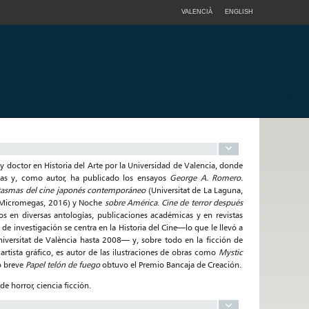
VALENCIÀ
ENGLISH
doctor en Historia del Arte por la Universidad de Valencia, donde
cas y, como autor, ha publicado los ensayos
George A. Romero.
tasmas del cine japonés contemporáneo
(Universitat de La Laguna,
Micromegas, 2016) y Noche
sobre América
.
Cine de terror después
s en diversas antologías, publicaciones académicas y en revistas
de investigación se centra en la Historia del Cine—lo que le llevó a
niversitat de València hasta 2008— y, sobre todo en la ficción de
 artista gráfico, es autor de las ilustraciones de obras como
Mystic
ro breve
Papel telón de fuego
obtuvo el Premio Bancaja de Creación.
 de horror, ciencia ficción.