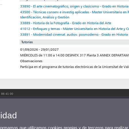
33890 - El arte cinematográfico, origen y clasicismo - Grado en Historia
43500 - Técnicas conserv e investig aplicadas - Master Universitario en 
Identificación, Análisis y Gestión
33889 - Historia de la Fotografía - Grado en Historia del Arte
41012 - Enfoques y temas - Máster Universitario en Historia del Arte y C
33891 - Modernidad cinemat. audiov. posmoderno - Grado en Historia 
Tutorías
01/09/2026 - 29/01/2027
MIÉRCOLES de 11:00 a 14:00 DESPATX 317 Planta 3 ANNEX DEPARTA
Observaciones
Participa en el programa de tutorías electrónicas de la Universitat de Va
3 86 41 00
cidad
nformamos que utilizamos cookies propias y de terceros para realizar