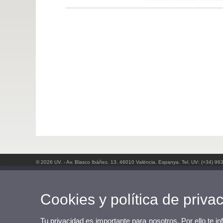
© 2026 UV. - Av. Blasco Ibáñez, 13. 46010 València. Espanya. Tel. UV: (+34) 96
Cookies y política de priva
Tu privacidad es importante para nosotros. Por ello te i