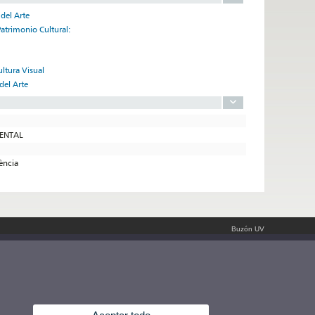
 del Arte
Patrimonio Cultural:
ultura Visual
del Arte
MENTAL
lència
Buzón UV