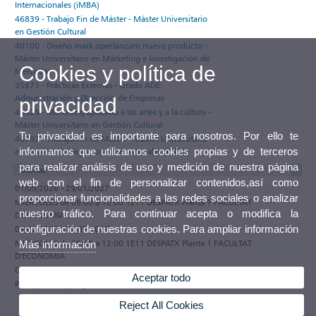
Internacionales (iMBA)
46839 - Trabajo Fin de Máster - Máster Universitario
en Gestión Cultural
40100 - Diseño mark.oper.lanzam.nuevo producto -
Máster Universitario en Márketing e Investigación de
Cookies y política de
Mercados
35871 - Prácticas Externas - Grado ADE:
Administración y Dirección de Empresas
privacidad
46829 - Marketing aplicado a las artes y a la cultura -
Máster Universitario en Gestión Cultural
Tu privacidad es importante para nosotros. Por ello te
46792 - Trabajo Fin de Máster - Máster Universitario
informamos que utilizamos cookies propias y de terceros
en Gestión de Negocios Internacionales (iMBA)
para realizar análisis de uso y medición de nuestra página
Tutorías
web con el fin de personalizar contenidos,así como
01/09/2026 - 29/01/2027
proporcionar funcionalidades a las redes sociales o analizar
MIÉRCOLES de 09:00 a 12:00 1E11 DESPATX Planta 1 FACULTAT
nuestro tráfico. Para continuar acepta o modifica la
D'ECONOMIA
configuración de nuestras cookies. Para ampliar información
01/02/2027 - 31/07/2027
MIÉRCOLES de 09:00 a 12:00 1E11 DESPATX Planta 1 FACULTAT
Más información
D'ECONOMIA
Observaciones
Aceptar todo
Participa en el programa de tutorías electrónicas de la Universitat de València
Reject All Cookies