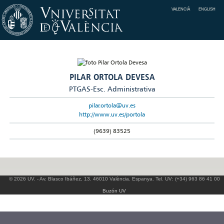
VALENCIÀ
ENGLISH
PILAR ORTOLA DEVESA
PTGAS-Esc. Administrativa
pilar.ortola@uv.es
http://www.uv.es/portola
(9639) 83525
© 2026 UV. - Av. Blasco Ibáñez, 13. 46010 València. Espanya. Tel. UV: (+34) 963 86 41 00
Buzón UV