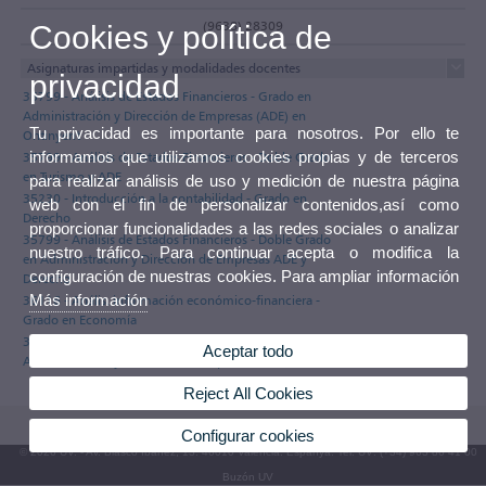
(9638) 28309
Cookies y política de
Asignaturas impartidas y modalidades docentes
privacidad
35799 - Análisis de Estados Financieros - Grado en
Administración y Dirección de Empresas (ADE) en
Tu privacidad es importante para nosotros. Por ello te
Ontinyent
informamos que utilizamos cookies propias y de terceros
35799 - Análisis de Estados Financieros - Doble Grado
en Turismo y ADE
para realizar análisis de uso y medición de nuestra página
35230 - Introducción a la contabilidad - Grado en
web con el fin de personalizar contenidos,así como
Derecho
proporcionar funcionalidades a las redes sociales o analizar
35799 - Análisis de Estados Financieros - Doble Grado
nuestro tráfico. Para continuar acepta o modifica la
en Administración y Dirección de Empresas ADE y
configuración de nuestras cookies. Para ampliar información
Derecho
Más información
36116 - Anális. información económico-financiera -
Grado en Economía
35799 - Análisis de Estados Financieros - Grado ADE:
Aceptar todo
Administración y Dirección de Empresas
Reject All Cookies
Configurar cookies
© 2026 UV. - Av. Blasco Ibáñez, 13. 46010 València. Espanya. Tel. UV: (+34) 963 86 41 00
Buzón UV