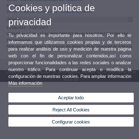
Cookies y política de
Economía
36165 - Prácticas Profesionales - Grado en Economía
privacidad
Tutorías
01/09/2026 - 31/07/2027
VIERNES de 12:00 a 14:00 3E06 DESPATX Planta 3 FACULTAT D'ECONOMIA
Tu privacidad es importante para nosotros. Por ello te
Observaciones
informamos que utilizamos cookies propias y de terceros
Participa en el programa de tutorías electrónicas de la Universitat de València
para realizar análisis de uso y medición de nuestra página
web con el fin de personalizar contenidos,así como
proporcionar funcionalidades a las redes sociales o analizar
nuestro tráfico. Para continuar acepta o modifica la
© 2026 UV. - Av. Blasco Ibáñez, 13. 46010 València. Espanya. Tel. UV: (+34) 963 86 41 00
configuración de nuestras cookies. Para ampliar información
Buzón UV
Más información
Aceptar todo
Reject All Cookies
Configurar cookies