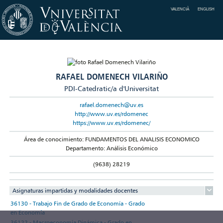
VALENCIÀ
ENGLISH
RAFAEL DOMENECH VILARIÑO
PDI-Catedratic/a d'Universitat
rafael.domenech@uv.es
http://www.uv.es/rdomenec
https://www.uv.es/rdomenec/
Área de conocimiento: FUNDAMENTOS DEL ANALISIS ECONOMICO
Departamento: Análisis Económico
(9638) 28219
Asignaturas impartidas y modalidades docentes
36130 - Trabajo Fin de Grado de Economía - Grado
en Economía
36122 - Macroeconomía Dinámica - Grado en