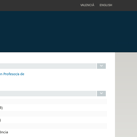
VALENCIÀ
ENGLISH
en Profesor/a de
B)
)
lència