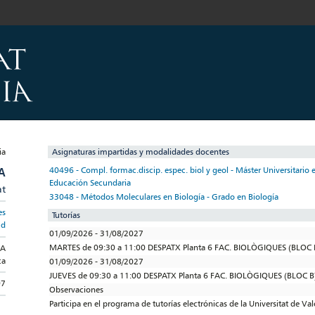
Asignaturas impartidas y modalidades docentes
A
40496 - Compl. formac.discip. espec. biol y geol - Máster Universitario 
Educación Secundaria
at
33048 - Métodos Moleculares en Biología - Grado en Biología
es
Tutorías
md
01/09/2026 - 31/08/2027
MARTES de 09:30 a 11:00 DESPATX Planta 6 FAC. BIOLÒGIQUES (BLOC 
CA
ca
01/09/2026 - 31/08/2027
JUEVES de 09:30 a 11:00 DESPATX Planta 6 FAC. BIOLÒGIQUES (BLOC B
97
Observaciones
Participa en el programa de tutorías electrónicas de la Universitat de Va