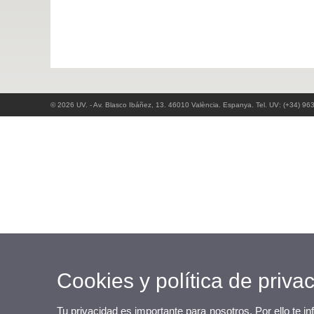
© 2026 UV. - Av. Blasco Ibáñez, 13. 46010 València. Espanya. Tel. UV: (+34) 96
Cookies y política de priva
Tu privacidad es importante para nosotros. Por ello te i