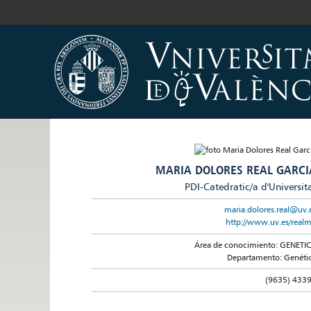
MARIA DOLORES REAL GARCI
PDI-Catedratic/a d'Universit
maria.dolores.real@uv.
http://www.uv.es/real
Área de conocimiento: GENETI
Departamento: Genéti
(9635) 433