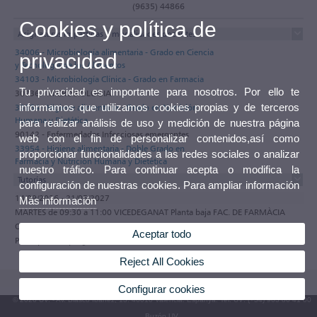
(9635) 44866
Cookies y política de
Asignaturas impartidas y modalidades docentes
34006 - Microbiología alimentaria - Grado en Ciencia
privacidad
y Tecnología de los Alimentos
34103 - Microbiología Clínica - Grado en Farmacia
Tu privacidad es importante para nosotros. Por ello te
30736 - MICROBIOLOGIA
informamos que utilizamos cookies propias y de terceros
33954 - Higiene alimentaria - Grado en Nutrición
Humana y Dietética
para realizar análisis de uso y medición de nuestra página
90142 - Enfermedades Infecciosas emergentes
web con el fin de personalizar contenidos,así como
33954 - Higiene alimentaria - Doble Grado en
proporcionar funcionalidades a las redes sociales o analizar
Farmacia y Nutrición Humana y Dietética
nuestro tráfico. Para continuar acepta o modifica la
Tutorías
configuración de nuestras cookies. Para ampliar información
14/09/2026 - 21/05/2027
Más información
MARTES de 09:30 a 11:00 VICEDEGANAT Planta baja FAC. DE FARMÀCIA
Observaciones
Aceptar todo
Participa en el programa de tutorías electrónicas de la Universitat de València
Reject All Cookies
Configurar cookies
© 2026 UV. - Av. Blasco Ibáñez, 13. 46010 València. Espanya. Tel. UV: (+34) 963 86 41 00
Buzón UV