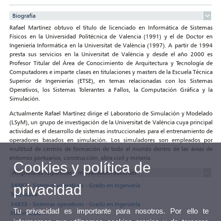
Biografía
Rafael Martínez obtuvo el título de licenciado en Informática de Sistemas
Físicos en la Universidad Politécnica de Valencia (1991) y el de Doctor en
Ingeniería Informática en la Universitat de València (1997). A partir de 1994
presta sus servicios en la Universitat de València y desde el año 2000 es
Profesor Titular del Área de Conocimiento de Arquitectura y Tecnología de
Computadores e imparte clases en titulaciones y masters de la Escuela Técnica
Superior de Ingenierías (ETSE), en temas relacionadas con los Sistemas
Operativos, los Sistemas Tolerantes a Fallos, la Computación Gráfica y la
Simulación.
Actualmente Rafael Martínez dirige el Laboratorio de Simulación y Modelado
(LSyM), un grupo de investigación de la Universitat de València cuya principal
actividad es el desarrollo de sistemas instruccionales para el entrenamiento de
operadores basados en simulación. Los simuladores son empleados por
multitud de centros de formación de todo el mundo dentro de las áreas de
entornos portuarios, construcción, obra civil y minería.
Cookies y política de
Asignaturas impartidas y modalidades docentes
privacidad
34887 - Sistemas operativos - Grado en Ingeniería
Telemática
34838 - Sistemas operativos - Grado en Ingeniería
Tu privacidad es importante para nosotros. Por ello te
Multimedia