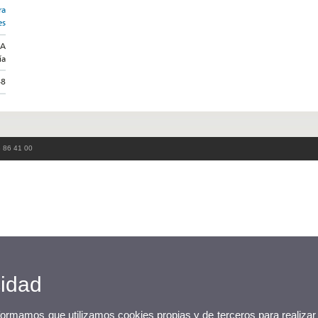
ra
es
IA
ía
48
3 86 41 00
cidad
nformamos que utilizamos cookies propias y de terceros para realizar