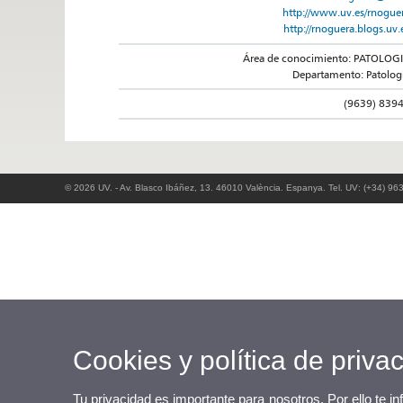
http://www.uv.es/rnogue
http://rnoguera.blogs.uv.
Área de conocimiento: PATOLOG
Departamento: Patolog
(9639) 839
© 2026 UV. - Av. Blasco Ibáñez, 13. 46010 València. Espanya. Tel. UV: (+34) 96
Cookies y política de priva
Tu privacidad es importante para nosotros. Por ello te i