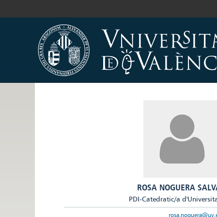
ROSA NOGUERA SALV
PDI-Catedratic/a d'Universit
rosa.noguera@uv.