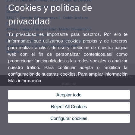
35210 - Derecho Administrativo I - Grado en Derecho
Cookies y política de
35211 - Derecho Administrativo II - Grado en
Derecho
35211 - Derecho Administrativo II - Doble Grado en
privacidad
Derecho y Criminología
44564 - Trabajo final de máster - Máster Universitario
Tu privacidad es importante para nosotros. Por ello te
en Derecho, Empresa y Justicia
informamos que utilizamos cookies propias y de terceros
35211 - Derecho Administrativo II - Doble Grado en
Administración y Dirección de Empresas ADE y
para realizar análisis de uso y medición de nuestra página
Derecho
web con el fin de personalizar contenidos,así como
proporcionar funcionalidades a las redes sociales o analizar
nuestro tráfico. Para continuar acepta o modifica la
configuración de nuestras cookies. Para ampliar información
© 2026 UV. - Av. Blasco Ibáñez, 13. 46010 València. Espanya. Tel. UV: (+34) 963 86 41 00
Más información
Buzón UV
Aceptar todo
Reject All Cookies
Configurar cookies