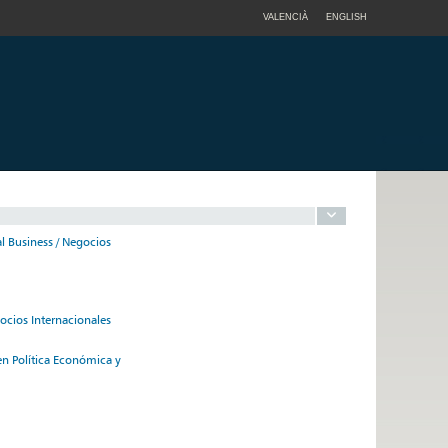
VALENCIÀ
ENGLISH
l Business / Negocios
ocios Internacionales
 en Política Económica y