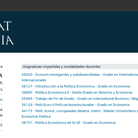
Asignaturas impartidas y modalidades docentes
A
35920 - Econom.emergentes y subdesarrolladas - Grado en Internationa
Internacionales
/A
36127 - Introducción a la Política Económica - Grado en Economía
rs
36805 - Política Económica II - Doble Grado en Derecho y Economía
35904 - Trabajo de Fin de Grado - Grado en International Business / Neg
es
36129 - Polít.Econ.II.Polít.sector.estructurales - Grado en Economía
DA
44173 - Polít. econó. comparadas desarra. intern - Máster Universitario
da
Economía Pública
36151 - Política Económica de la UE - Grado en Economía
05