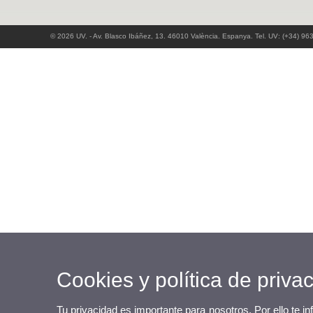
© 2026 UV. - Av. Blasco Ibáñez, 13. 46010 València. Espanya. Tel. UV: (+34) 96
Cookies y política de priva
Tu privacidad es importante para nosotros. Por ello te i