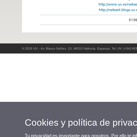
http://www.uv.es/rsebas
http://rsebasti.blogs.uv.
513
© 2026 UV. - Av. Blasco Ibáñez, 13. 46010 València. Espanya. Tel. UV: (+34) 96
Cookies y política de priva
Tu privacidad es importante para nosotros. Por ello te i