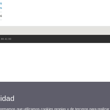
ti
es
66
3 86 41 00
cidad
nformamos que utilizamos cookies propias y de terceros para realizar