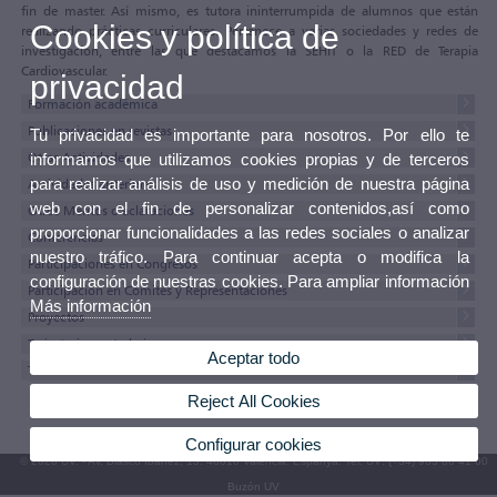
fin de master. Así mismo, es tutora ininterrumpida de alumnos que están
Cookies y política de
realizando prácticas curriculares. Pertenece a varias sociedades y redes de
investigación, entre las que destacamos la SEHIT o la RED de Terapia
Cardiovascular.
privacidad
Formación académica
Publicaciones en revistas
Tu privacidad es importante para nosotros. Por ello te
Otras Actividades
informamos que utilizamos cookies propias y de terceros
para realizar análisis de uso y medición de nuestra página
Actividades anteriores
web con el fin de personalizar contenidos,así como
Otros Méritos o aclaraciones
proporcionar funcionalidades a las redes sociales o analizar
Conferencias
nuestro tráfico. Para continuar acepta o modifica la
Participaciones en Congresos
configuración de nuestras cookies. Para ampliar información
Participación en Comités y Representaciones
Más información
Proyectos
Tesis, tesinas y trabajos
Aceptar todo
Textos del currículum
Reject All Cookies
Configurar cookies
© 2026 UV. - Av. Blasco Ibáñez, 13. 46010 València. Espanya. Tel. UV: (+34) 963 86 41 00
Buzón UV