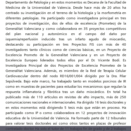
Departamento de Patología y en estos momentos es Decana de la Facultad de
Medicina de la Universidad de Valencia. Desde hace más de 20 años ha
centrado su investigación en el terreno de la histología y la morfometría en
diferentes patologías. Ha participado como investigadora principal en tres
proyectos de investigación, dos de ellos de excelencia (Prometeo) de la
Generalitat Valenciana y como colaboradora en 35 proyectos competitivos
del plan nacional y autonómico en el campo del daño por
isquemia/reperfusión inducido tras un infarto agudo de miocardio,
destacando su participación en tres Proyectos FIS con más de 40
investigadores tanto clínicos como de ciencias básicas, en un Proyecto de
Excelencia Prometo de la Generalitat Valenciana y en un Proyecto de
Excelencia Europeo liderados todos ellos por el Dr. Vicente Bodí. Es
Investigadora Principal de dos Proyectos de Excelencia Prometeo de la
Generalitat Valenciana. Además, es miembro de la Red de Terapia Celular
Cardiovascular dentro del nodo RD16/001/004 dirigido por la Dra. Pilar
Sepúlveda. Bajo este marco, ha trabajado tanto en modelos porcinos de IR
como en muestras de pacientes para estudiar los mecanismos que regulan la
respuesta inflamatoria y fibrótica tras un daño miocárdico. En total ha
publicado más de 110 artículos en revistas de alto impacto, más de 250
comunicaciones nacionales e internacionales. Ha dirigido 16 tesis doctorales y
en estos momentos está dirigiendo 5 tesis más que están en proceso. Ha
participado como IP o como colaboradora en 12 proyectos de innovación
educativa de la Universidad de Valencia. Ha formado parte de 12 tribunales
para valorar tesis doctorales así como otros tantos en plazas de profesor
contratado doctor. Ha sido el tutor de 11 trabajos fin de grado y de 2 trabajos