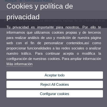
Polítiques i de l’Administració Pública
Cookies y política de
privacidad
© 2026 UV. - Av. Blasco Ibáñez, 13. 46010 València. Espanya. Tel. UV: (+34) 963 86 41 00
Buzón UV
Tu privacidad es importante para nosotros. Por ello te
informamos que utilizamos cookies propias y de terceros
para realizar análisis de uso y medición de nuestra página
web con el fin de personalizar contenidos,así como
proporcionar funcionalidades a las redes sociales o analizar
nuestro tráfico. Para continuar acepta o modifica la
configuración de nuestras cookies. Para ampliar información
Más información
Aceptar todo
Reject All Cookies
Configurar cookies