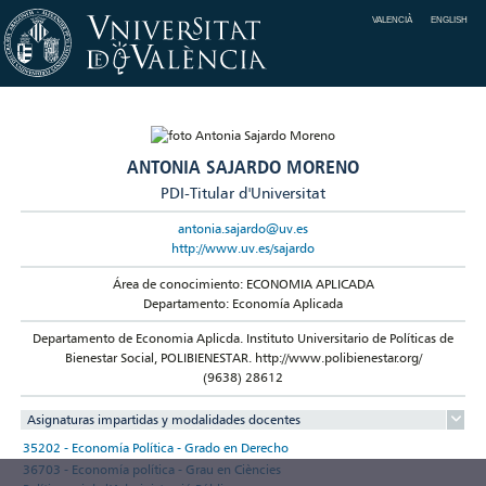
VALENCIÀ
ENGLISH
ANTONIA SAJARDO MORENO
PDI-Titular d'Universitat
antonia.sajardo@uv.es
http://www.uv.es/sajardo
Área de conocimiento: ECONOMIA APLICADA
Departamento: Economía Aplicada
Departamento de Economia Aplicda. Instituto Universitario de Políticas de
Bienestar Social, POLIBIENESTAR. http://www.polibienestar.org/
(9638) 28612
Asignaturas impartidas y modalidades docentes
35202 - Economía Política - Grado en Derecho
36703 - Economía política - Grau en Ciències