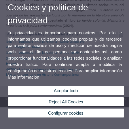
pasado, los Estudios Culturales y Postcoloniales, la Historia sociocultural del
Cookies y política de
presente, los Estudios de Género y la pedagogía crítica. Es autora de
La
querella de los novelistas. La lucha por la memoria en la literatura española
privacidad
(1990-2010)
(2020). Y ha coeditado el libro
La herida colonial. Memoria e
imperio en la España contemporánea
(2024).
Tu privacidad es importante para nosotros. Por ello te
Asignaturas impartidas y modalidades docentes
informamos que utilizamos cookies propias y de terceros
34011 - Introducción a la Historia - Doble Grado en
para realizar análisis de uso y medición de nuestra página
Arqueología e Historia
web con el fin de personalizar contenidos,así como
34011 - Introducción a la Historia - Grado en Historia
proporcionar funcionalidades a las redes sociales o analizar
34057 - Temas Prácticos de Historia - Grado en
Historia
nuestro tráfico. Para continuar acepta o modifica la
46706 - Historia contemporánea: controversias, m -
configuración de nuestras cookies. Para ampliar información
Máster Universitario en Historia Contemporánea
Más información
Aceptar todo
© 2026 UV. - Av. Blasco Ibáñez, 13. 46010 València. Espanya. Tel. UV: (+34) 963 86 41 00
Reject All Cookies
Buzón UV
Configurar cookies