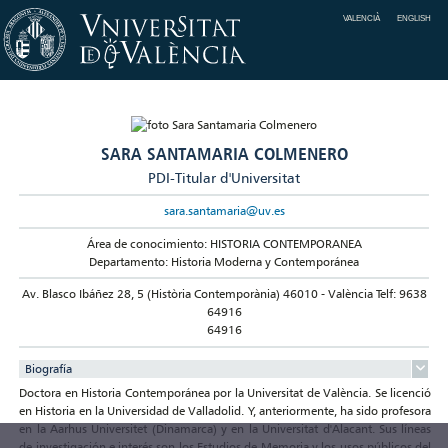
VALENCIÀ
ENGLISH
SARA SANTAMARIA COLMENERO
PDI-Titular d'Universitat
sara.santamaria@uv.es
Área de conocimiento: HISTORIA CONTEMPORANEA
Departamento: Historia Moderna y Contemporánea
Av. Blasco Ibáñez 28, 5 (Història Contemporània) 46010 - València Telf: 9638
64916
64916
Biografía
Doctora en Historia Contemporánea por la Universitat de València. Se licenció
en Historia en la Universidad de Valladolid. Y, anteriormente, ha sido profesora
en la Aarhus Universitet (Dinamarca) y en la Universitat d'Alacant. Sus líneas
de investigación e interés son los Estudios de Memoria y los usos públicos del